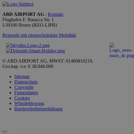
buon e
è mant
uno sta
ABD AIRPORT AG
-
Kontakt
accesso
Flughafen F. Baracca Str. 1
utente t
pagine.
I-
39100
Bozen
(BZO-LIPB)
[abcdef0123456789]
bolzanoairport.it
Sitzung
Joomla 
Reisende mit eingeschränkter Mobilität
{32}
builder
CookieScriptConsent
5 Monate 3
Questo
CookieScript
Wochen
viene
bolzanoairport.it
utilizza
servizio
© ABD AIRPORT AG, MWST. 01460810219,
Cookie
Ges.kap. v.e. € 38.040.000
Script.
ricordar
prefere
Sitemap
consens
Datenschutz
cookie 
Copyright
visitator
necessa
Firmendaten
il bann
Cookies
cookie 
Whistleblowing
Cookie
Barrierefreiheitserklärung
Script.
funzion
corrett