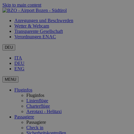
Skip to main content
Anregungen und Beschwerden
Wetter & Webcam
Transparente Gesellschaft
Verordnungen ENAC
DEU
ITA
DEU
ENG
MENU
Fluginfos
Fluginfos
Linienflüge
Charterflüge
Aerotaxi - Helitaxi
Passagiere
Passagiere
Check in
Sicherheitskontrollen