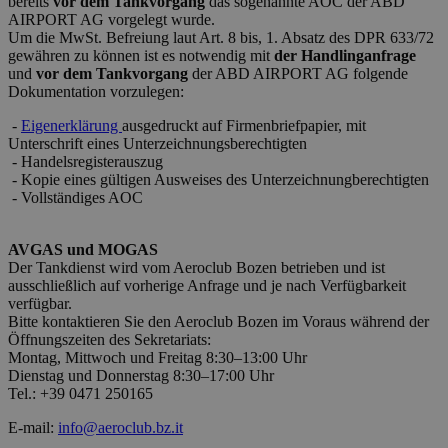
bereits
vor dem Tankvorgang
das sogenannte AOC der ABD
wesentliche Kernfunktionen der Website wie die
Benutzeranmeldung und die Kontoverwaltung.
AIRPORT AG vorgelegt wurde.
Ohne die unbedingt erforderlichen Cookies kann die
Um die MwSt. Befreiung laut Art. 8 bis, 1. Absatz des DPR 633/72
Website nicht ordnungsgemäß verwendet werden.
gewähren zu können ist es notwendig mit
der Handlinganfrage
und
vor dem Tankvorgang
der ABD AIRPORT AG folgende
Anbieter /
Name
Ablaufdatum
Beschr
Dokumentation vorzulegen:
Domäne
PHPSESSID
Sitzung
Cookie
-
Eigenerklärung
ausgedruckt auf Firmenbriefpapier, mit
PHP.net
generat
bolzanoairport.it
Unterschrift eines Unterzeichnungsberechtigten
applica
- Handelsregisterauszug
basate 
- Kopie eines gültigen Ausweises des Unterzeichnungberechtigten
linguag
PHP. Si 
- Vollständiges AOC
di un
identifi
generic
AVGAS und MOGAS
utilizza
manten
Der Tankdienst wird vom Aeroclub Bozen betrieben und ist
variabil
ausschließlich auf vorherige Anfrage und je nach Verfügbarkeit
session
verfügbar.
utente.
Normal
Bitte kontaktieren Sie den Aeroclub Bozen im Voraus während der
è un n
Öffnungszeiten des Sekretariats:
generat
Montag, Mittwoch und Freitag 8:30–13:00 Uhr
modo c
Dienstag und Donnerstag 8:30–17:00 Uhr
il modo
viene
Tel.: +39 0471 250165
utilizz
essere
Google-
E-mail:
info@aeroclub.bz.it
specific
Datenschutzerklärung
sito, m