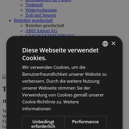
Treibstoff
Wettervorhersage
Zoll und Steuern
Betreiber gesellschaft
Betreiber gesellschaft
ABD Airport AG
GESCHÄFTSFÜHRUNG
×
Jobangebote
Business & Lieferanten
Diese Webseite verwendet
Links & Partner
Cookies.
Safety Management System
ITALIAN
Transparente Verwaltung
Wir verwenden Cookies, um die
Wetter & Webcam
ENGLISH
Benutzerfreundlichkeit unserer Website zu
GERMAN
verbessern. Durch die weitere Nutzung
unserer Webseite stimmen Sie der
Treibstoff Flughafen Bozen
Verwendung von Cookies gemäß unserer
JET-A1
Cookie-Richtlinie zu.
Weitere
Informationen
Verwaltet von ABD AIRPORT AG: verfügbar sieben Tage die
Woche von 06:00 bis 23:00 Uhr.
Unbedingt
Performance
Für weitere Informationen:
erforderlich
General Aviation