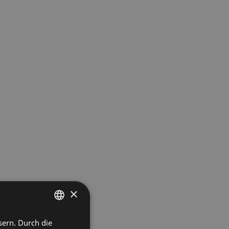
×
sern. Durch die
ITALIAN