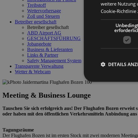
weitere Nutzung 
Treibstoff
Cookie-Richtlinie 
Wettervorhersage
Zoll und Steuern
Betreiber gesellschaft
Unbeding
Betreiber gesellschaft
erforderlic
ABD Airport AG
GESCHÄFTSFÜHRUNG
Jobangebote
Business & Lieferanten
Links & Partner
Safety Management System
DETAILS ANZ
Transparente Verwaltung
Wetter & Webcam
Meeting & Business Lounge
Unbedingt erforderli
Tauschen Sie sich erfolgreich aus! Der Flughafen Bozen erweist s
Kontoverwaltung. Oh
oder haben mit den öffentlichen Verkehrsmitteln Anbindung ans
Name
Tagungsräume
PHPSESSID
Der Flughafen Bozen ist im ersten Stock mit zwei modernen Meetingr