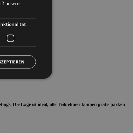
äß unserer
ENGLISH
GERMAN
nktionalität
KZEPTIEREN
meldung und die
ings. Die Lage ist ideal, alle Teilnehmer können gratis parken
wendet werden.
nguaggio PHP. Si
n: