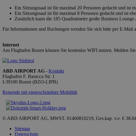
Ein Sitzungssaal ist für maximal 20 Personen gedacht und ist m
Ein Sitzungssaal ist für maximal 8 Personen gedacht und ist eb
Zusätzlich kann die 185 Quadratmeter große Business Lounge 
[abcdef0123456789]
Für Informationen und Buchungen wenden Sie sich bitte per E-Mail 
{32}
CookieScriptConse
Internet
Am Flughafen Bozen können Sie kostenlos WIFI nutzen. Melden Sie si
ABD AIRPORT AG
-
Kontakt
Flughafen F. Baracca Str. 1
Name
I-
39100
Bozen
(BZO-LIPB)
_ga_QBFBLBZ4YG
Reisende mit eingeschränkter Mobilität
_ga
© ABD AIRPORT AG, MWST. 01460810219, Ges.kap. v.e. € 38.0
Sitemap
Datenschutz