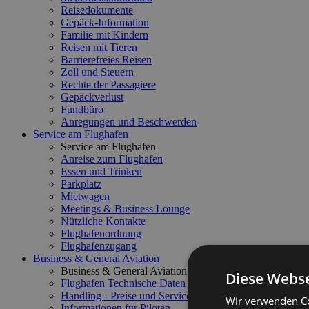
Reisedokumente
Gepäck-Information
Familie mit Kindern
Reisen mit Tieren
Barrierefreies Reisen
Zoll und Steuern
Rechte der Passagiere
Gepäckverlust
Fundbüro
Anregungen und Beschwerden
Service am Flughafen
Service am Flughafen
Anreise zum Flughafen
Essen und Trinken
Parkplatz
Mietwagen
Meetings & Business Lounge
Nützliche Kontakte
Flughafenordnung
Flughafenzugang
Business & General Aviation
Business & General Aviation
Diese Webse
Flughafen Technische Daten
Handling - Preise und Service
Wir verwenden Co
Informationen für Piloten