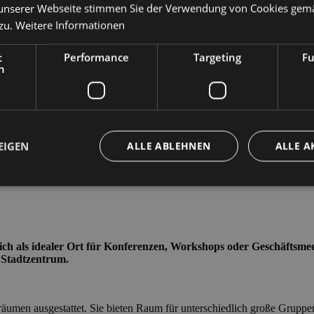
unserer Webseite stimmen Sie der Verwendung von Cookies gem
zu.
Weitere Informationen
t
Performance
Targeting
Fu
h
EIGEN
ALLE ABLEHNEN
ALLE A
Unbedingt erforderlich
Performance
Targeting
Funktionalität
che Cookies ermöglichen wesentliche Kernfunktionen der Website wie die Benutzeran
ich als idealer Ort für Konferenzen, Workshops oder Geschäftsmeet
ne die unbedingt erforderlichen Cookies kann die Website nicht ordnungsgemäß ver
 Stadtzentrum.
Anbieter /
Ablaufdatum
Beschreibung
Domäne
Sitzung
Cookie generato da applicazioni basate sul li
PHP.net
äumen ausgestattet. Sie bieten Raum für unterschiedlich große Gruppe