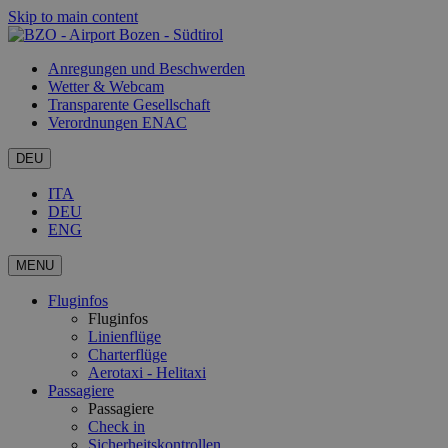
Skip to main content
Anregungen und Beschwerden
Wetter & Webcam
Transparente Gesellschaft
Verordnungen ENAC
DEU
ITA
DEU
ENG
MENU
Fluginfos
Fluginfos
Linienflüge
Charterflüge
Aerotaxi - Helitaxi
Passagiere
Passagiere
Check in
Sicherheitskontrollen