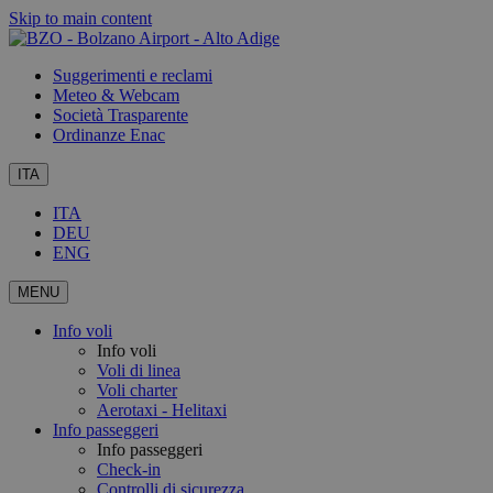
Skip to main content
Suggerimenti e reclami
Meteo & Webcam
Società Trasparente
Ordinanze Enac
ITA
ITA
DEU
ENG
MENU
Info voli
Info voli
Voli di linea
Voli charter
Aerotaxi - Helitaxi
Info passeggeri
Info passeggeri
Check-in
Controlli di sicurezza