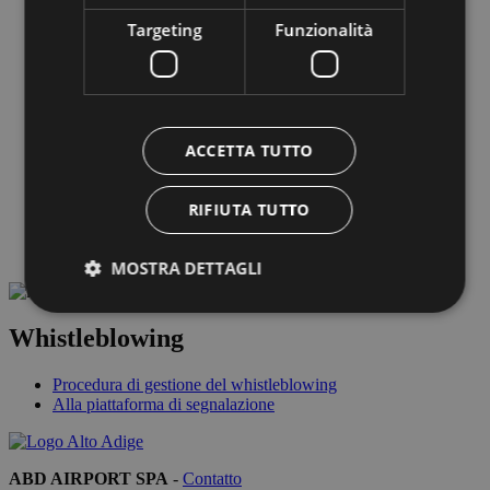
Carburante
Targeting
Funzionalità
Meteo
Formalità doganali
Società di gestione
Società di gestione
ABD Airport spa
Organo amministrativo
ACCETTA TUTTO
Lavora con noi
Business & fornitori
Link utili & partner
RIFIUTA TUTTO
Safety Management System
Società Trasparente
Meteo & Webcam
MOSTRA DETTAGLI
Whistleblowing
Strettamente necessari
Performance
Procedura di gestione del whistleblowing
Targeting
Funzionalità
Alla piattaforma di segnalazione
I cookie strettamente necessari consentono le
funzionalità principali del sito web come l'accesso
dell'utente e la gestione dell'account. Il sito web non
ABD AIRPORT SPA
-
Contatto
può essere utilizzato correttamente senza i cookie