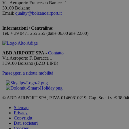
Via Aeroporto Francesco Baracca 1
39100 Bolzano
Email:
quality@bolzanoairport.it
[abcdef0123456789]
{32}
Informazioni / Centralino:
CookieScriptConse
Tel. + 39 0471 255 255 (dalle 06.00 alle 22.00)
ABD AIRPORT SPA
-
Contatto
Via Aeroporto F. Baracca 1
I-
39100
Bolzano
(BZO-LIPB)
Nome
Passeggeri a ridotta mobilità
_ga_QBFBLBZ4YG
_ga
© ABD AIRPORT SPA, P.IVA 01460810219, Cap. Soc. i.v. € 38.04
Sitemap
Privacy
Copyright
Dati societari
Cookies