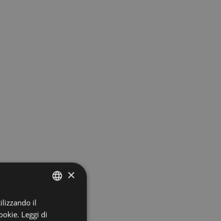
×
ilizzando il
ITALIAN
ookie.
Leggi di
ENGLISH