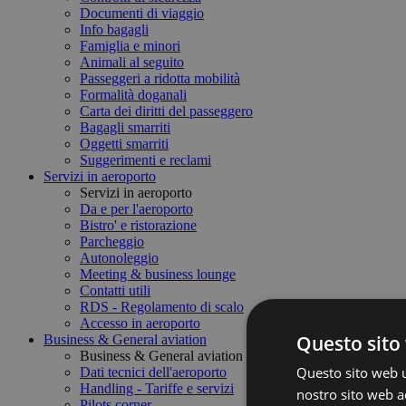
Documenti di viaggio
Info bagagli
Famiglia e minori
Animali al seguito
Passeggeri a ridotta mobilità
Formalità doganali
Carta dei diritti del passeggero
Bagagli smarriti
Oggetti smarriti
Suggerimenti e reclami
Servizi in aeroporto
Servizi in aeroporto
Da e per l'aeroporto
Bistro' e ristorazione
Parcheggio
Autonoleggio
Meeting & business lounge
Contatti utili
RDS - Regolamento di scalo
Accesso in aeroporto
Questo sito 
Business & General aviation
Business & General aviation
Questo sito web ut
Dati tecnici dell'aeroporto
Handling - Tariffe e servizi
nostro sito web ac
Pilots corner