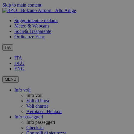
Skip to main content
Suggerimenti e reclami
Meteo & Webcam
Società Trasparente
Ordinanze Enac
ITA
ITA
DEU
ENG
MENU
Info voli
Info voli
Voli di linea
Voli charter
Aerotaxi - Helitaxi
Info passeggeri
Info passeggeri
Check-in
Controlli di sicurezza