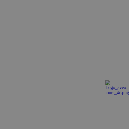
pecifico per il sito,
ccesso per un
e-Script.com per
isitatori. È
ipt.com funzioni
er mantenere lo
 Analytics, che è
isi più comunemente
per distinguere
do casuale come
i pagina in un sito e
 campagne per i