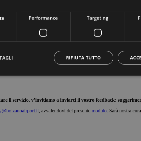
te
Performance
Targeting
F
TAGLI
RIFIUTA TUTTO
ACC
Strettamente necessari
Performance
Targeting
Funzionalità
are il servizio, v’invitiamo a inviarci il vostro feedback: suggerim
 necessari consentono le funzionalità principali del sito web come l'accesso dell'utente 
 web non può essere utilizzato correttamente senza i cookie strettamente necessari.
ty@bolzanoairport.it
, avvalendovi del presente
modulo
. Sarà nostra cur
Fornitore /
Scadenza
Descrizione
Dominio
Sessione
Cookie generato da applicazioni basate sul lingua
PHP.net
di un identificatore generico utilizzato per mantene
bolzanoairport.it
sessione utente. Normalmente è un numero gene