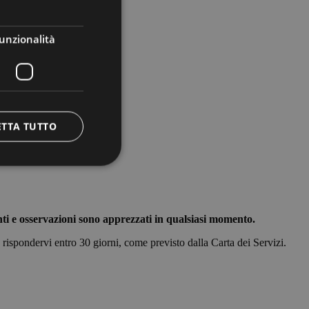
GERMAN
unzionalità
ETTA TUTTO
enti e osservazioni sono apprezzati in qualsiasi momento.
e la gestione
a rispondervi entro 30 giorni, come previsto dalla Carta dei Servizi.
ggio PHP. Si tratta
re le variabili di
rato in modo