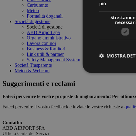
più
Carburante
Meteo
Formalità doganali
Strettamen
Società di gestione
necessari
Società di gestione
ABD Airport spa
Organo amministrativo
Lavora con noi
Business & fornitori
Link utili & partner
MOSTRA DET
Safety Management System
Società Trasparente
Meteo & Webcam
Suggerimenti e reclami
Fateci pervenire le vostre proposte di miglioramento! Per ottimizz
I cookie strettamente
dell'account. Il sito
Fateci pervenire il vostro feedback e inviate le vostre richieste a
quali
Nome
Contatto:
PHPSESSID
ABD AIRPORT SPA
Ufficio Carta dei Servizi