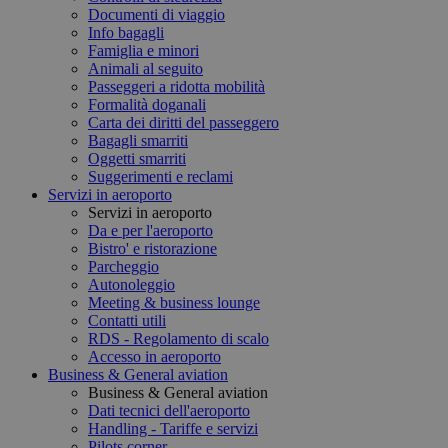
Documenti di viaggio
Info bagagli
Famiglia e minori
Animali al seguito
Passeggeri a ridotta mobilità
Formalità doganali
Carta dei diritti del passeggero
Bagagli smarriti
Oggetti smarriti
Suggerimenti e reclami
Servizi in aeroporto
Servizi in aeroporto
Da e per l'aeroporto
Bistro' e ristorazione
Parcheggio
Autonoleggio
Meeting & business lounge
Contatti utili
RDS - Regolamento di scalo
Accesso in aeroporto
Business & General aviation
Business & General aviation
Dati tecnici dell'aeroporto
Handling - Tariffe e servizi
Pilots corner