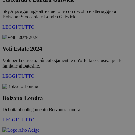
può essere utilizzato correttamente senza i cookie
strettamente necessari.
SkyAlps aggiunge altre due rotte con decollo e atterraggio a
Fornitore /
Bolzano: Stoccarda e Londra Gatwick
Nome
Scadenza
Descrizion
Dominio
LEGGI TUTTO
PHPSESSID
Sessione
Cookie
PHP.net
generato d
bolzanoairport.it
applicazion
basate sul
linguaggio
Voli Estate 2024
PHP. Si tra
di un
identificat
Voli per la Grecia, più collegamenti e un'offerta esclusiva per le
generico
famiglie altoatesine.
utilizzato p
mantenere 
variabili di
LEGGI TUTTO
sessione
utente.
Normalme
è un nume
generato i
Bolzano Londra
modo casu
il modo in 
Google
viene
Debutta il collegamento Bolzano-Londra
Privacy Policy
utilizzato 
essere
LEGGI TUTTO
specifico pe
sito, ma u
buon esem
è mantene