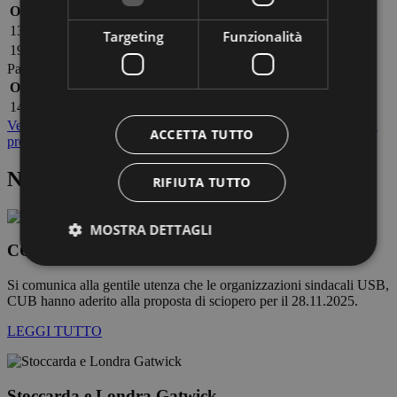
Orario
Volo
via/da
info
13:30
BQ1981
HANOVER
Targeting
Funzionalità
19:05
BQ1953
DUSSELDORF
Partenze
Orario
Volo
via/a
info
14:50
BQ1952
DUSSELDORF
Vedi la programmazione invernale
(opens in new window)
Vedi la
ACCETTA TUTTO
programmazione estiva
(opens in new window)
News
RIFIUTA TUTTO
MOSTRA DETTAGLI
COMUNICAZIONE
Si comunica alla gentile utenza che le organizzazioni sindacali USB,
CUB hanno aderito alla proposta di sciopero per il 28.11.2025.
Strettamente necessari
Performance
Targeting
Funzionalità
LEGGI TUTTO
I cookie strettamente necessari consentono le
funzionalità principali del sito web come l'accesso
dell'utente e la gestione dell'account. Il sito web non
Stoccarda e Londra Gatwick