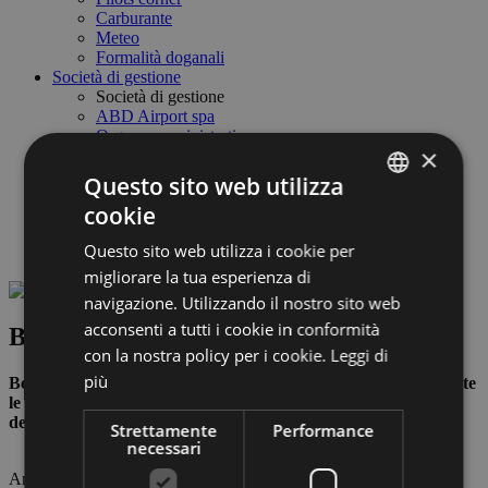
Carburante
Meteo
Formalità doganali
Società di gestione
Società di gestione
ABD Airport spa
Organo amministrativo
×
Lavora con noi
Business & fornitori
Questo sito web utilizza
Link utili & partner
cookie
Safety Management System
ITALIAN
Società Trasparente
Questo sito web utilizza i cookie per
Meteo & Webcam
ENGLISH
migliorare la tua esperienza di
GERMAN
navigazione. Utilizzando il nostro sito web
acconsenti a tutti i cookie in conformità
Benvenuti
con la nostra policy per i cookie.
Leggi di
più
Benvenuti nel sito dell’aeroporto di Bolzano. Qui troverete tutte
le informazioni più importanti relative allo scalo regionale
dell’Alto Adige, alle sue strutture e ai suoi servizi.
Strettamente
Performance
necessari
Arrivi