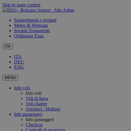
Skip to main content
Suggerimenti e reclami
Meteo & Webcam
Società Trasparente
Ordinanze Enac
ITA
ITA
DEU
ENG
MENU
Info voli
Info voli
Voli di linea
Voli charter
Aerotaxi - Helitaxi
Info passeggeri
Info passeggeri
Check-in
Controlli di sicurezza