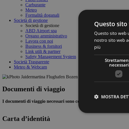
Carburante
Meteo
Formalità doganali
Società di gestione
Questo sito 
Società di gestione
ABD Airport spa
Questo sito web ut
Organo amministrativo
nostro sito web ac
Lavora con noi
Business & fornitori
più
Link utili & partner
Safety Management System
Strettamen
Società Trasparente
necessari
Meteo & Webcam
Documenti di viaggio
MOSTRA DET
I documenti di viaggio necessari sono correlati alla destinazione e 
Carta d’identità