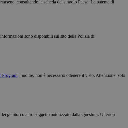
rtarsene, consultando la scheda del singolo Paese. La patente di
e la gestione
ggio PHP. Si tratta
informazioni sono disponibili sul sito della Polizia di
re le variabili di
rato in modo
pecifico per il sito,
ccesso per un
e-Script.com per
r Program
”, inoltre, non è necessario ottenere il visto. Attenzione: solo
isitatori. È
ipt.com funzioni
i genitori o altro soggetto autorizzato dalla Questura. Ulteriori
er mantenere lo