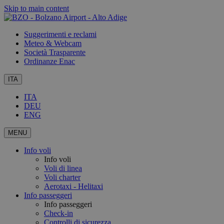
Skip to main content
Suggerimenti e reclami
Meteo & Webcam
Società Trasparente
Ordinanze Enac
ITA
ITA
DEU
ENG
MENU
Info voli
Info voli
Voli di linea
Voli charter
Aerotaxi - Helitaxi
Info passeggeri
Info passeggeri
Check-in
Controlli di sicurezza