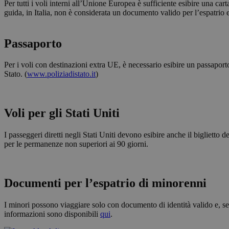
Per tutti i voli interni all’Unione Europea è sufficiente esibire una carta
I cookie strettamente
guida, in Italia, non è considerata un documento valido per l’espatrio 
dell'account. Il sito
Nome
Passaporto
PHPSESSID
Per i voli con destinazioni extra UE, è necessario esibire un passaporto 
Stato. (
www.poliziadistato.it
)
[abcdef0123456789]
Voli per gli Stati Uniti
{32}
CookieScriptConse
I passeggeri diretti negli Stati Uniti devono esibire anche il bigliett
per le permanenze non superiori ai 90 giorni.
Documenti per l’espatrio di minorenni
Nome
I minori possono viaggiare solo con documento di identità valido e, se
_ga_QBFBLBZ4YG
informazioni sono disponibili
qui
.