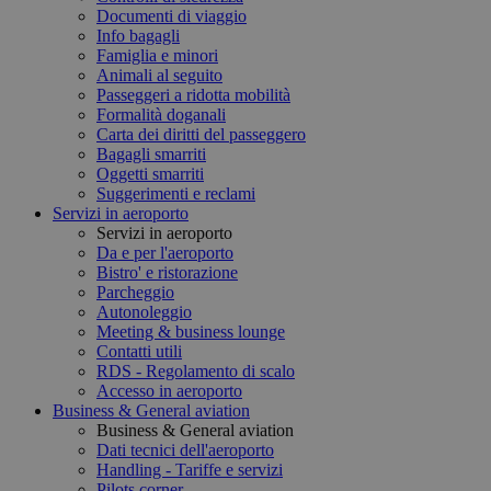
Documenti di viaggio
Info bagagli
Famiglia e minori
Animali al seguito
Passeggeri a ridotta mobilità
Formalità doganali
Carta dei diritti del passeggero
Bagagli smarriti
Oggetti smarriti
Suggerimenti e reclami
Servizi in aeroporto
Servizi in aeroporto
Da e per l'aeroporto
Bistro' e ristorazione
Parcheggio
Autonoleggio
Meeting & business lounge
Contatti utili
RDS - Regolamento di scalo
Accesso in aeroporto
Business & General aviation
Business & General aviation
Dati tecnici dell'aeroporto
Handling - Tariffe e servizi
Pilots corner