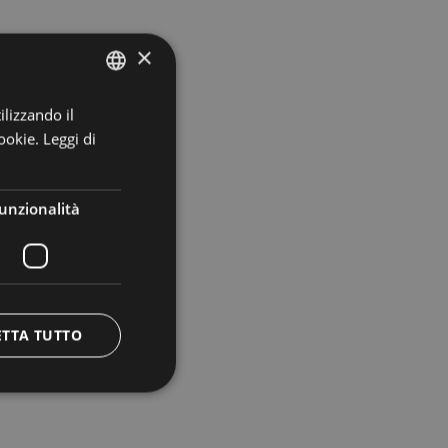
×
ilizzando il
ITALIAN
ookie.
Leggi di
ENGLISH
GERMAN
unzionalità
ETTA TUTTO