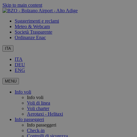
Skip to main content
Suggerimenti e reclami
Meteo & Webcam
Società Trasparente
Ordinanze Enac
ITA
ITA
DEU
ENG
MENU
Info voli
Info voli
Voli di linea
Voli charter
Aerotaxi - Helitaxi
Info passeggeri
Info passeggeri
Check-in
Controlli di sicurezza