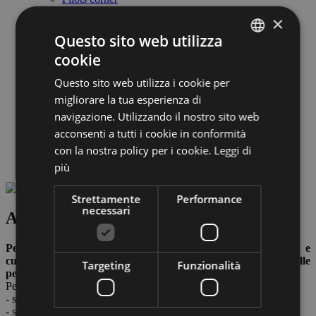
Carburante
×
Meteo
Questo sito web utilizza
Formalità doganali
Società di gestione
cookie
Società di gestione
ITALIAN
ABD Airport spa
Questo sito web utilizza i cookie per
ENGLISH
Organo amministrativo
migliorare la tua esperienza di
Lavora con noi
GERMAN
Business & fornitori
navigazione. Utilizzando il nostro sito web
Link utili & partner
acconsenti a tutti i cookie in conformità
Safety Management System
con la nostra policy per i cookie.
Leggi di
Società Trasparente
Meteo & Webcam
più
Strettamente
Performance
necessari
Accesso all’aeroporto
Per quanto l’ambiente di un aeroporto susciti interesse e
curiosità, le aree interdette al pubblico sono accessibili solo alle
Targeting
Funzionalità
persone autorizzate.
Per persone autorizzate si intendono:
- soggetti dotati di TIA (Tesserino di Ingresso in Aeroporto).
- soggetti dotati di pass per i visitatori “Visitor”.