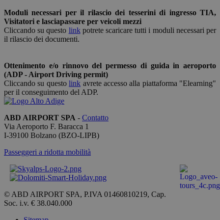
applicazion
Moduli necessari per il rilascio dei tesserini di ingresso TIA,
basate sul
linguaggio
Visitatori e lasciapassare per veicoli mezzi
PHP. Si tra
Cliccando su questo
link
potrete scaricare tutti i moduli necessari per
di un
il rilascio dei documenti.
identificat
generico
utilizzato p
mantenere 
Ottenimento e/o rinnovo del permesso di guida in aeroporto
variabili di
(ADP - Airport Driving permit)
sessione
utente.
Cliccando su questo
link
avrete accesso alla piattaforma "Elearning"
Normalme
per il conseguimento del ADP.
è un nume
generato i
modo casu
il modo in 
ABD AIRPORT SPA
-
Contatto
Google
viene
Via Aeroporto F. Baracca 1
Privacy Policy
utilizzato 
I-
39100
Bolzano
(BZO-LIPB)
essere
specifico pe
sito, ma u
Passeggeri a ridotta mobilità
buon esem
è mantene
uno stato 
accesso pe
utente tra 
pagine.
© ABD AIRPORT SPA, P.IVA 01460810219, Cap.
Soc. i.v. € 38.040.000
[abcdef0123456789]
bolzanoairport.it
Sessione
Joomla lay
{32}
builder
Sitemap