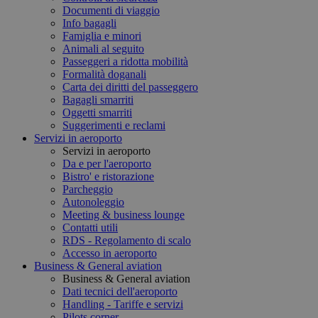
Documenti di viaggio
Info bagagli
Famiglia e minori
Animali al seguito
Passeggeri a ridotta mobilità
Formalità doganali
Carta dei diritti del passeggero
Bagagli smarriti
Oggetti smarriti
Suggerimenti e reclami
Servizi in aeroporto
Servizi in aeroporto
Da e per l'aeroporto
Bistro' e ristorazione
Parcheggio
Autonoleggio
Meeting & business lounge
Contatti utili
RDS - Regolamento di scalo
Accesso in aeroporto
Business & General aviation
Business & General aviation
Dati tecnici dell'aeroporto
Handling - Tariffe e servizi
Pilots corner