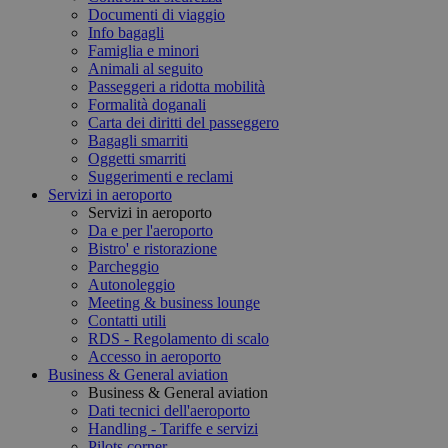
Documenti di viaggio
Info bagagli
Famiglia e minori
Animali al seguito
Passeggeri a ridotta mobilità
Formalità doganali
Carta dei diritti del passeggero
Bagagli smarriti
Oggetti smarriti
Suggerimenti e reclami
Servizi in aeroporto
Servizi in aeroporto
Da e per l'aeroporto
Bistro' e ristorazione
Parcheggio
Autonoleggio
Meeting & business lounge
Contatti utili
RDS - Regolamento di scalo
Accesso in aeroporto
Business & General aviation
Business & General aviation
Dati tecnici dell'aeroporto
Handling - Tariffe e servizi
Pilots corner