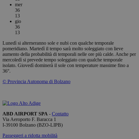
Fornitore /
Nome
Scadenza
Descrizion
mer
Dominio
36
PHPSESSID
Sessione
Cookie
PHP.net
13
generato d
bolzanoairport.it
gio
applicazion
36
basate sul
linguaggio
13
PHP. Si tra
di un
Lunedì si alterneranno sole e nubi con qualche temporale
identificat
pomeridiano. Martedì il tempo sarà molto soleggiato con lieve
generico
utilizzato p
aumento della probabilità di temporali nelle ore più calde. Anche per
mantenere 
mercoledì si prevede tempo soleggiato con qualche temporale
variabili di
isolato. Giovedì dominerà il sole con temperature massime fino a
sessione
36°.
utente.
Normalme
è un nume
© Provincia Autonoma di Bolzano
generato i
modo casu
il modo in 
Google
viene
Privacy Policy
utilizzato 
essere
specifico pe
ABD AIRPORT SPA
-
Contatto
sito, ma u
buon esem
Via Aeroporto F. Baracca 1
è mantene
I-
39100
Bolzano
(BZO-LIPB)
uno stato 
accesso pe
Passeggeri a ridotta mobilità
utente tra 