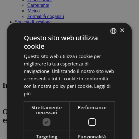
Carburante
Meteo
Formalità doganali
Società di gestione
Società di gestione
×
ABD Airport spa
Questo sito web utilizza
Organo amministrativo
Lavora con noi
cookie
ITALIAN
Business & fornitori
Link utili & partner
Questo sito web utilizza i cookie per
ENGLISH
Safety Management System
migliorare la tua esperienza di
Società Trasparente
GERMAN
navigazione. Utilizzando il nostro sito web
Meteo & Webcam
acconsenti a tutti i cookie in conformità
Informazioni meteo e webcam
con la nostra policy per i cookie.
Leggi di
più
Strettamente
Performance
Oggi: Tempo buono con clima di piena
necessari
estate
Targeting
Funzionalità