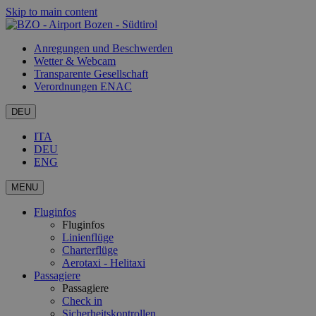
Skip to main content
Anregungen und Beschwerden
Wetter & Webcam
Transparente Gesellschaft
Verordnungen ENAC
DEU
ITA
DEU
ENG
MENU
Fluginfos
Fluginfos
Linienflüge
Charterflüge
Aerotaxi - Helitaxi
Passagiere
Passagiere
Check in
Sicherheitskontrollen