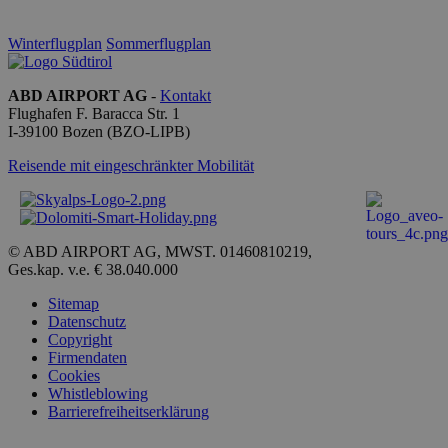
Unbedingt erforderliche Cookies ermöglichen
wesentliche Kernfunktionen der Website wie die
Benutzeranmeldung und die Kontoverwaltung.
Winterflugplan
Sommerflugplan
Ohne die unbedingt erforderlichen Cookies kann die
Website nicht ordnungsgemäß verwendet werden.
ABD AIRPORT AG
-
Kontakt
Anbieter /
Name
Ablaufdatum
Beschr
Flughafen F. Baracca Str. 1
Domäne
I-
39100
Bozen
(BZO-LIPB)
PHPSESSID
Sitzung
Cookie
PHP.net
generat
bolzanoairport.it
Reisende mit eingeschränkter Mobilität
applica
basate 
linguag
PHP. Si 
di un
identifi
© ABD AIRPORT AG, MWST. 01460810219,
generic
Ges.kap. v.e. € 38.040.000
utilizza
manten
variabil
Sitemap
session
Datenschutz
utente.
Copyright
Normal
Firmendaten
è un n
generat
Cookies
modo c
Whistleblowing
il modo
Barrierefreiheitserklärung
viene
utilizz
essere
Google-