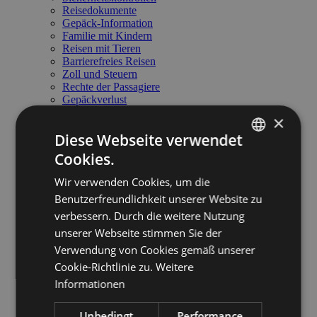
Reisedokumente
Gepäck-Information
Familie mit Kindern
Reisen mit Tieren
Barrierefreies Reisen
Zoll und Steuern
Rechte der Passagiere
Gepäckverlust
Fundbüro
×
Anregungen und Beschwerden
Diese Webseite verwendet
Service am Flughafen
Service am Flughafen
Cookies.
ITALIAN
Anreise zum Flughafen
Essen und Trinken
Wir verwenden Cookies, um die
ENGLISH
Parkplatz
Benutzerfreundlichkeit unserer Website zu
Mietwagen
GERMAN
Meetings & Business Lounge
verbessern. Durch die weitere Nutzung
Nützliche Kontakte
unserer Webseite stimmen Sie der
Flughafenordnung
Verwendung von Cookies gemäß unserer
Flughafenzugang
Business & General Aviation
Cookie-Richtlinie zu.
Weitere
Business & General Aviation
Informationen
Flughafen Technische Daten
Handling - Preise und Service
Unbedingt
Performance
Informationen für Piloten