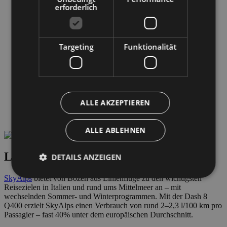
erforderlich
Treibstoff
Wettervorhersage
Zoll und Steuern
Betreiber gesellschaft
Betreiber gesellschaft
Targeting
Funktionalität
ABD Airport AG
GESCHÄFTSFÜHRUNG
Jobangebote
Business & Lieferanten
Links & Partner
Safety Management System
ALLE AKZEPTIEREN
Transparente Verwaltung
Wetter & Webcam
ALLE ABLEHNEN
Linienflüge nach Bozen - Südtirol
DETAILS ANZEIGEN
SkyAlps
bietet von Bozen aus Linienflüge zu den wichtigsten
Reisezielen in Italien und rund ums Mittelmeer an – mit
wechselnden Sommer- und Winterprogrammen. Mit der Dash 8
Unbedingt erforderlich
Performance
Q400 erzielt SkyAlps einen Verbrauch von rund 2–2,3 l/100 km pro
Targeting
Funktionalität
Passagier – fast 40% unter dem europäischen Durchschnitt.