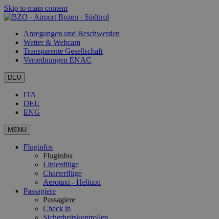
Skip to main content
Anregungen und Beschwerden
Wetter & Webcam
Transparente Gesellschaft
Verordnungen ENAC
DEU
ITA
DEU
ENG
MENU
Fluginfos
Fluginfos
Linienflüge
Charterflüge
Aerotaxi - Helitaxi
Passagiere
Passagiere
Check in
Sicherheitskontrollen