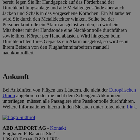
Website nicht ordnungsgemäß verwendet werden.
bereit, legen Sie Ihr Handgepäck auf das Förderband der
Durchleuchtungsanlage und alle Metallgegenstände aber auch
Anbieter /
Jacken und Schals in das vorgesehene Körbchen. Ein Mitarbeiter
Name
Ablaufdatum
Beschr
Domäne
wird Sie durch den Metalldetektor winken. Sollte bei der
Personenkontrolle ein Alarm ausgelöst werden, so wird ein
PHPSESSID
Sitzung
Cookie
PHP.net
generat
bolzanoairport.it
Mitarbeiter mit der Handsonde eine Nachkontrolle durchführen
applica
sowie Ihren Körper per Hand abtasten. Wird hingegen beim
basate 
Durchleuchten Ihres Gepäcks ein Alarm ausgelöst, so wird es in
linguag
Ihrem Beisein von den Flughafenmitarbeitern manuell
PHP. Si 
di un
nachkontrolliert.
identifi
generic
utilizza
manten
variabil
Ankunft
session
utente.
Normal
Bei Ankünften von Flügen aus Ländern, die nicht der
Europäischen
è un n
generat
Union
angehören oder die nicht dem Schengen-Abkommen
modo c
unterliegen, müssen alle Passagiere eine Passkontrolle durchführen.
il modo
Weitere Informationen hierzu finden Sie auch unter folgendem
Link
.
viene
utilizz
essere
Google-
specific
Datenschutzerklärung
sito, m
ABD AIRPORT AG
-
Kontakt
buon e
Flughafen F. Baracca Str. 1
è mant
uno sta
I-
39100
Bozen
(BZO-LIPB)