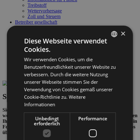
Treibstoff
Wettervorhersage
Zoll und Steuern
Betreiber gesellschaft
Betreiber gesellschaft
×
ABD Airport AG
GESCHÄFTSFÜHRUNG
Diese Webseite verwendet
Jobangebote
Cookies.
Business & Lieferanten
ITALIAN
Links & Partner
Wir verwenden Cookies, um die
ENGLISH
Safety Management System
Benutzerfreundlichkeit unserer Website zu
Transparente Verwaltung
GERMAN
Wetter & Webcam
verbessern. Durch die weitere Nutzung
unserer Webseite stimmen Sie der
Verwendung von Cookies gemäß unserer
Sicherheitskontrollen
Cookie-Richtlinie zu.
Weitere
Informationen
Sicherheit hat am Flughafen Bozen oberste Priorität. Auch
wenn Kontrollen oftmals etwas lästig erscheinen, sie garantieren
Unbedingt
Performance
Ihre Sicherheit. Bitte planen Sie genügend Zeit für die Check-in
erforderlich
Formalitäten und die Sicherheitskontrolle ein. Hier einige Infos
über den Ablauf der Sicherheitschecks: