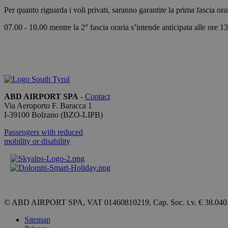
Per quanto riguarda i voli privati, saranno garantite la prima fascia 
07.00 - 10.00 mentre la 2° fascia oraria s’intende anticipata alle ore 13
[abcdef0123456789]
{32}
CookieScriptConse
ABD AIRPORT SPA
-
Contact
Via Aeroporto F. Baracca 1
I-
39100
Bolzano
(BZO-LIPB)
Name
Passengers with reduced
_ga_QBFBLBZ4YG
mobility or disability
_ga
© ABD AIRPORT SPA, VAT 01460810219, Cap. Soc. i.v. € 38.040
Sitemap