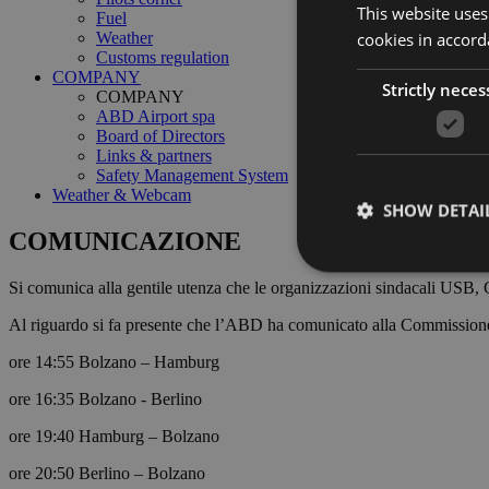
This website uses
Fuel
cookies in accord
Weather
Customs regulation
COMPANY
Strictly neces
COMPANY
ABD Airport spa
Board of Directors
Links & partners
Safety Management System
Weather & Webcam
SHOW DETAI
COMUNICAZIONE
Si comunica alla gentile utenza che le organizzazioni sindacali USB, 
Al riguardo si fa presente che l’ABD ha comunicato alla Commissione di 
Strictly necessary co
ore 14:55 Bolzano – Hamburg
used properly without
ore 16:35 Bolzano - Berlino
Name
ore 19:40 Hamburg – Bolzano
PHPSESSID
ore 20:50 Berlino – Bolzano