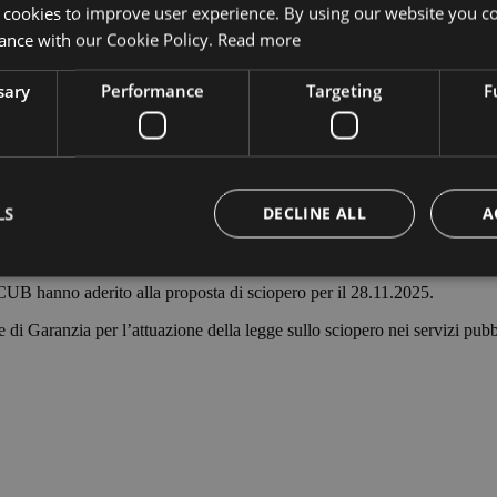
 cookies to improve user experience. By using our website you co
ance with our Cookie Policy.
Read more
sary
Performance
Targeting
F
LS
DECLINE ALL
A
CUB hanno aderito alla proposta di sciopero per il 28.11.2025.
Strictly necessary
Performance
Targeting
Functionality
Garanzia per l’attuazione della legge sullo sciopero nei servizi pubblici
okies allow core website functionality such as user login and account management. Th
 strictly necessary cookies.
Provider /
Expiration
Description
Domain
Session
Cookie generato da applicazioni basate sul lingua
PHP.net
di un identificatore generico utilizzato per manten
bolzanoairport.it
sessione utente. Normalmente è un numero gen