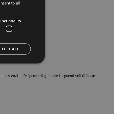
nsent to all
ITALIAN
ENGLISH
GERMAN
unctionality
CCEPT ALL
 essenziali l’esigenza di garantire i seguenti voli di linea:
e website cannot be
ggio PHP. Si tratta
ere le variabili di
erato in modo