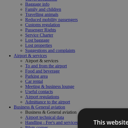
Baggage info
Family and children
Travelling animals
Reduced mobility passengers
Customs regulation
Passenger Rights
Service Charter
Lost baggage
Lost properties
Suggestions and complaints
Airport & services
Airport & services
To and from the airport
Food and beverage
Parking area
Car rental
Meeting & business lounge
Useful contacts
Airport regulations
Admittance to the airport
Business & General aviation
Business & General aviation
Airport technical data
This websit
Handling - Fee's and services
Pilots corner