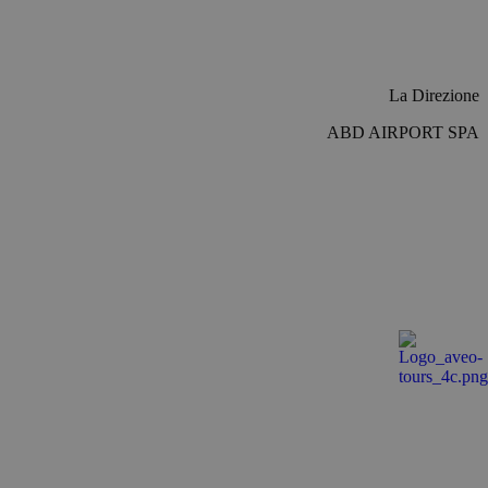
 specifico per il
 di accesso per un
La Direzione
e-Script.com per
ABD AIRPORT SPA
visitatori. È
ript.com funzioni
 per mantenere lo
l Analytics - which
used analytics
ers by assigning a
 is included in each
 session and