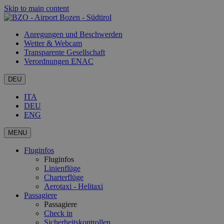
Skip to main content
Anregungen und Beschwerden
Wetter & Webcam
Transparente Gesellschaft
Verordnungen ENAC
DEU
ITA
DEU
ENG
MENU
Fluginfos
Fluginfos
Linienflüge
Charterflüge
Aerotaxi - Helitaxi
Passagiere
Passagiere
Check in
Sicherheitskontrollen