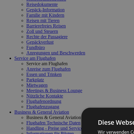
Reisedokumente
Gepäck-Information
Familie mit Kindern
Reisen mit Tieren
Barrierefreies Reisen
Zoll und Steuern
Rechte der Passagiere
Gepäckverlust
Fundbüro
Anregungen und Beschwerden
Service am Flughafen
Service am Flughafen
Anreise zum Flughafen
Essen und Trinken
Parkplatz
Mietwagen
Meetings & Business Lounge
Nützliche Kontakte
Flughafenordnung
Flughafenzugang
Business & General Aviation
Business & General Aviation
Diese Webse
Flughafen Technische Daten
Handling - Preise und Service
Wir verwenden Co
Informationen für Piloten