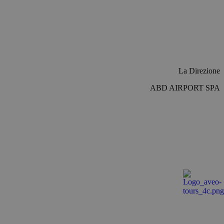
 per mantenere le
un numero generato
to può essere
mantenere uno stato
okie-Script.com per
La Direzione
ei visitatori. È
Script.com funzioni
ABD AIRPORT SPA
cs per mantenere lo
ytics verknüpft.
ufigsten verwendeten
d verwendet, um
 zufällig generierte
eder
wird zur Berechnung
r die Site-