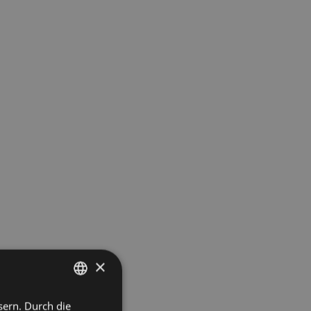
×
sern. Durch die
ITALIAN