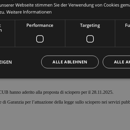
unserer Webseite stimmen Sie der Verwendung von Cookies gem
zu.
Weitere Informationen
t
Performance
Targeting
Fu
h
EIGEN
ALLE ABLEHNEN
ALLE A
Unbedingt erforderlich
Performance
Targeting
Funktionalität
CUB hanno aderito alla proposta di sciopero per il 28.11.2025.
che Cookies ermöglichen wesentliche Kernfunktionen der Website wie die Benutzeran
Garanzia per l’attuazione della legge sullo sciopero nei servizi pubblici
ne die unbedingt erforderlichen Cookies kann die Website nicht ordnungsgemäß ver
Anbieter /
Ablaufdatum
Beschreibung
Domäne
Sitzung
Cookie generato da applicazioni basate sul li
PHP.net