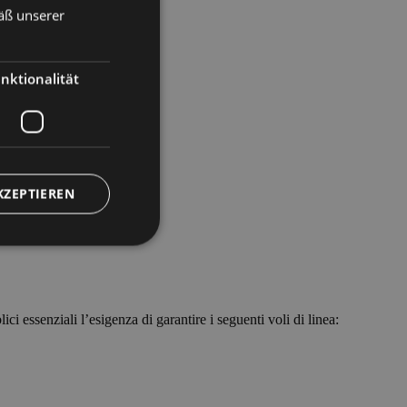
äß unserer
ENGLISH
GERMAN
nktionalität
KZEPTIEREN
meldung und die
 essenziali l’esigenza di garantire i seguenti voli di linea:
wendet werden.
nguaggio PHP. Si