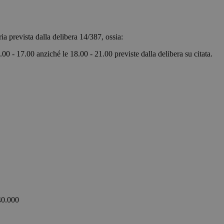
tratta di un identificatore generico utilizzato
bolzanoairport.it
variabili di sessione utente. Normalmente è 
in modo casuale, il modo in cui viene utilizza
specifico per il sito, ma un buon esempio è 
di accesso per un utente tra le pagine.
oraria prevista dalla delibera 14/387, ossia:
bolzanoairport.it
Sitzung
Joomla layout builder
.00 - 17.00 anziché le 18.00 - 21.00 previste dalla delibera su citata.
nt
5 Monate 3
Questo cookie viene utilizzato dal servizio Co
CookieScript
Wochen
ricordare le preferenze di consenso sui cookie d
bolzanoairport.it
necessario che il banner dei cookie di Cookie-
Google-Datenschutzerklärung
correttamente.
Anbieter /
Ablaufdatum
Beschreibung
Domäne
.bolzanoairport.it
1 Jahr 1
Questo cookie viene utilizzato da Google Analyti
Monat
stato della sessione.
1 Jahr 1
Dieser Cookie-Name ist mit Google Universal Anal
Google LLC
Monat
Dies ist eine wichtige Aktualisierung des am hä
.bolzanoairport.it
Analysedienstes von Google. Dieses Cookie wir
eindeutige Benutzer zu unterscheiden, indem eine
Nummer als Client-ID zugewiesen wird. Es ist in j
40.000
Seitenanforderung auf einer Site enthalten und 
von Besucher-, Sitzungs- und Kampagnendaten fü
Analyseberichte verwendet.