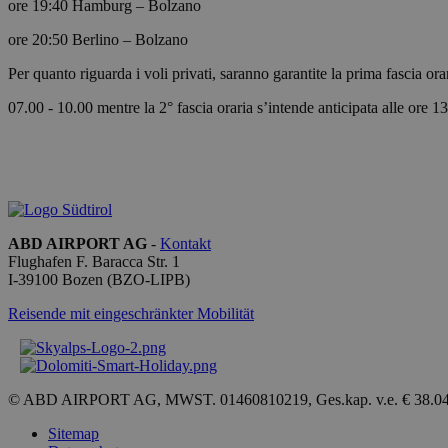
ore 19:40 Hamburg – Bolzano
ore 20:50 Berlino – Bolzano
Per quanto riguarda i voli privati, saranno garantite la prima fascia 
[abcdef0123456789]
{32}
07.00 - 10.00 mentre la 2° fascia oraria s’intende anticipata alle ore 13
CookieScriptConse
ABD AIRPORT AG
-
Kontakt
Name
Flughafen F. Baracca Str. 1
I-
39100
Bozen
(BZO-LIPB)
_ga_QBFBLBZ4YG
Reisende mit eingeschränkter Mobilität
_ga
© ABD AIRPORT AG, MWST. 01460810219, Ges.kap. v.e. € 38.0
Sitemap