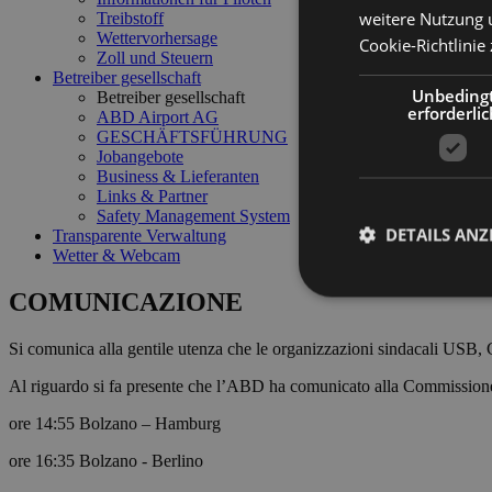
weitere Nutzung 
Treibstoff
Wettervorhersage
Cookie-Richtlinie 
Zoll und Steuern
Betreiber gesellschaft
Unbeding
Betreiber gesellschaft
erforderlic
ABD Airport AG
GESCHÄFTSFÜHRUNG
Jobangebote
Business & Lieferanten
Links & Partner
Safety Management System
DETAILS ANZ
Transparente Verwaltung
Wetter & Webcam
COMUNICAZIONE
Si comunica alla gentile utenza che le organizzazioni sindacali USB, 
Unbedingt erforderli
Al riguardo si fa presente che l’ABD ha comunicato alla Commissione di 
Kontoverwaltung. Oh
ore 14:55 Bolzano – Hamburg
Name
ore 16:35 Bolzano - Berlino
PHPSESSID